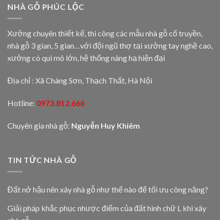
NHÀ GỖ PHÚC LỘC
Xưởng chuyên thiết kế, thi công các mẫu nhà gỗ cổ truyền,
nhà gỗ 3 gian, 5 gian…với đội ngũ thợ tại xưởng tay nghề cao,
xưởng có qui mô lớn, hệ thống nâng hạ hiện đại
Địa chỉ : Xã Chàng Sơn, Thạch Thất, Hà Nội
Hotline:
0973.812.666
Chuyên gia nhà gỗ:
Nguyễn Huy Khiêm
TIN TỨC NHÀ GỖ
Đất nở hậu nên xây nhà gỗ như thế nào để tối ưu công năng?
Giải pháp khắc phục nhược điểm của đất hình chữ L khi xây