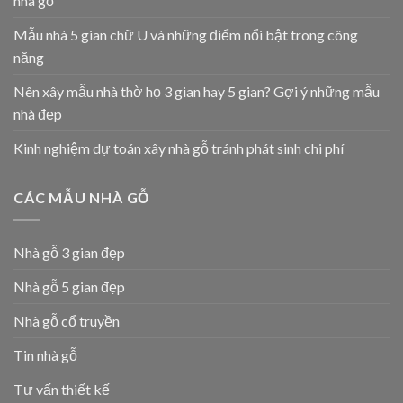
nhà gỗ
Mẫu nhà 5 gian chữ U và những điểm nổi bật trong công
năng
Nên xây mẫu nhà thờ họ 3 gian hay 5 gian? Gợi ý những mẫu
nhà đẹp
Kinh nghiệm dự toán xây nhà gỗ tránh phát sinh chi phí
CÁC MẪU NHÀ GỖ
Nhà gỗ 3 gian đẹp
Nhà gỗ 5 gian đẹp
Nhà gỗ cổ truyền
Tin nhà gỗ
Tư vấn thiết kế