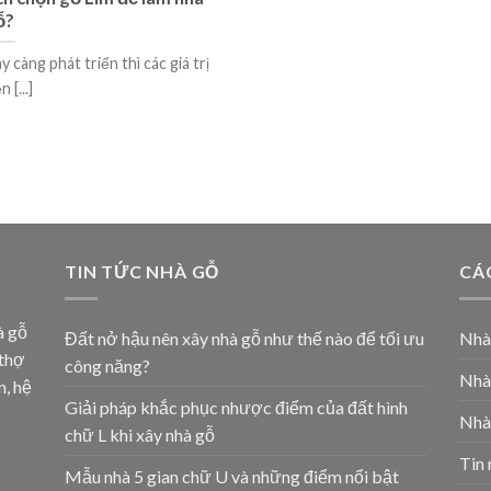
ỗ?
 càng phát triển thì các giá trị
 [...]
TIN TỨC NHÀ GỖ
CÁ
à gỗ
Đất nở hậu nên xây nhà gỗ như thế nào để tối ưu
Nhà
 thợ
công năng?
Nhà
n, hệ
Giải pháp khắc phục nhược điểm của đất hình
Nhà
chữ L khi xây nhà gỗ
Tin 
Mẫu nhà 5 gian chữ U và những điểm nổi bật