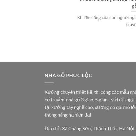
g
Khi đời sống của con người ngày
truyền
NHÀ GỖ PHÚC LỘC
Xưởng chuyên thiết kế, thi công các mẫu nh
cổ truyền, nhà gỗ 3 gian, 5 gian…với đội ngũ
tại xưởng tay nghề cao, xưởng có qui mô lớ
thống nâng hạ hiện đại
Địa chỉ : Xã Chàng Sơn, Thạch Thất, Hà Nội