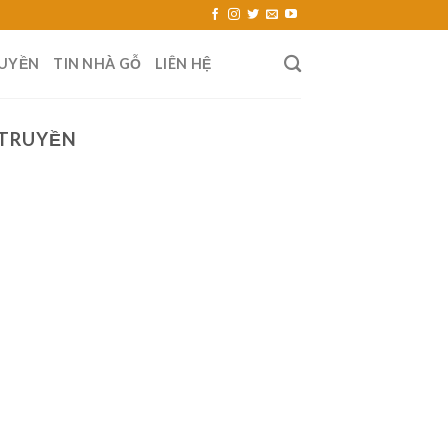
RUYỀN
TIN NHÀ GỖ
LIÊN HỆ
 TRUYỀN