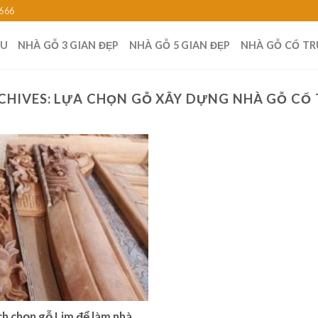
666
ỆU
NHÀ GỖ 3 GIAN ĐẸP
NHÀ GỖ 5 GIAN ĐẸP
NHÀ GỖ CỔ T
CHIVES:
LỰA CHỌN GỖ XÂY DỰNG NHÀ GỖ CỔ
ích chọn gỗ Lim để làm nhà