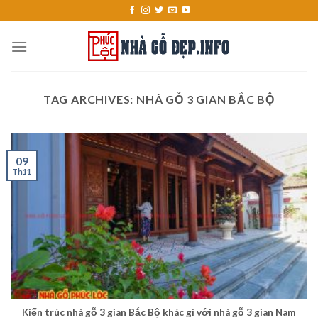
Skip
to
content
TAG ARCHIVES:
NHÀ GỖ 3 GIAN BẮC BỘ
09
Th11
Kiến trúc nhà gỗ 3 gian Bắc Bộ khác gì với nhà gỗ 3 gian Nam