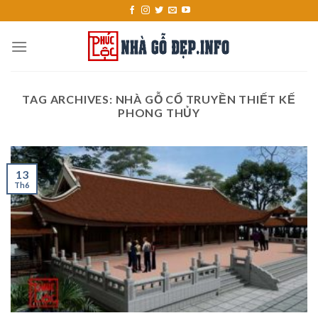
Skip
to
content
TAG ARCHIVES:
NHÀ GỖ CỔ TRUYỀN THIẾT KẾ
PHONG THỦY
13
Th6