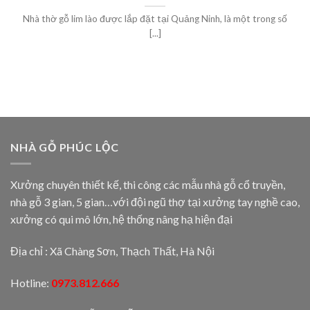
Nhà thờ gỗ lim lào được lắp đặt tại Quảng Ninh, là một trong số
[...]
NHÀ GỖ PHÚC LỘC
Xưởng chuyên thiết kế, thi công các mẫu nhà gỗ cổ truyền,
nhà gỗ 3 gian, 5 gian…với đội ngũ thợ tại xưởng tay nghề cao,
xưởng có qui mô lớn, hệ thống nâng hạ hiện đại
Địa chỉ : Xã Chàng Sơn, Thạch Thất, Hà Nội
Hotline:
0973.812.666