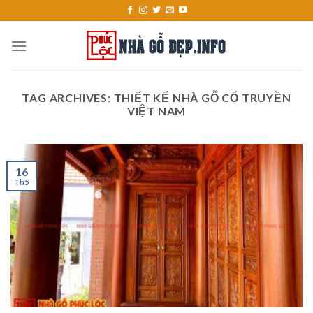
Skip
to
content
TAG ARCHIVES:
THIẾT KẾ NHÀ GỖ CỔ TRUYỀN
VIỆT NAM
16
Th5