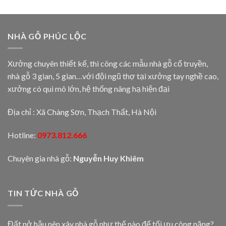
NHÀ GỖ PHÚC LỘC
Xưởng chuyên thiết kế, thi công các mẫu nhà gỗ cổ truyền,
nhà gỗ 3 gian, 5 gian…với đội ngũ thợ tại xưởng tay nghề cao,
xưởng có qui mô lớn, hệ thống nâng hạ hiện đại
Địa chỉ : Xã Chàng Sơn, Thạch Thất, Hà Nội
Hotline:
0973.812.666
Chuyên gia nhà gỗ:
Nguyễn Huy Khiêm
TIN TỨC NHÀ GỖ
Đất nở hậu nên xây nhà gỗ như thế nào để tối ưu công năng?