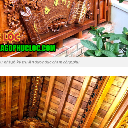
hư nhà gỗ kẻ truyền được đục chạm công phu