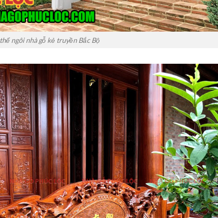
thể ngôi nhà gỗ kẻ truyền Bắc Bộ