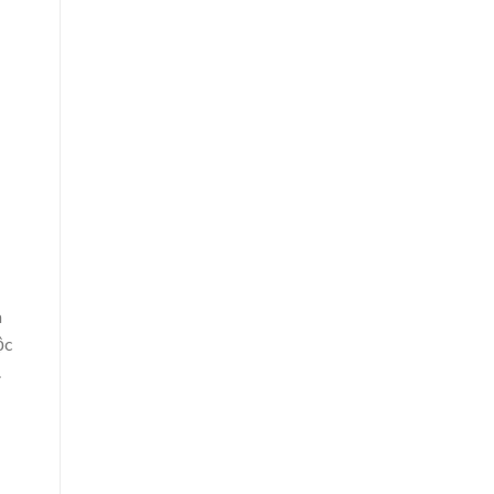
à
ộc
.