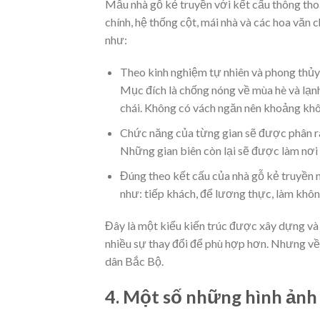
Mẫu nhà gỗ kẻ truyền với kết cấu thông tho
chính, hệ thống cột, mái nhà và các hoa văn 
như:
Theo kinh nghiệm tự nhiên và phong thủ
Mục đích là chống nóng về mùa hè và lạn
chái. Không có vách ngăn nên khoảng khôn
Chức năng của từng gian sẽ được phân ra 
Những gian biên còn lại sẽ được làm nơi 
Đúng theo kết cấu của nhà gỗ kẻ truyền 
như: tiếp khách, để lương thực, làm không
Đây là một kiểu kiến trúc được xây dựng và t
nhiều sự thay đổi để phù hợp hơn. Nhưng về 
dân Bắc Bộ.
4. Một số những hình ảnh