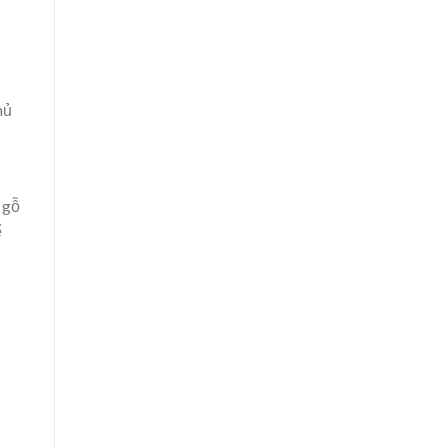
hủ
 gỗ
ể