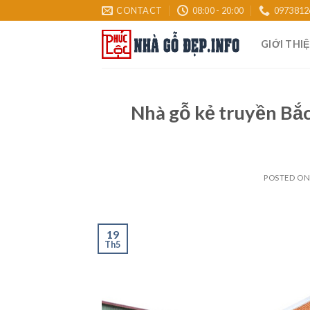
Skip
CONTACT
08:00 - 20:00
0973812
to
content
GIỚI THI
Nhà gỗ kẻ truyền Bắc
POSTED O
19
Th5