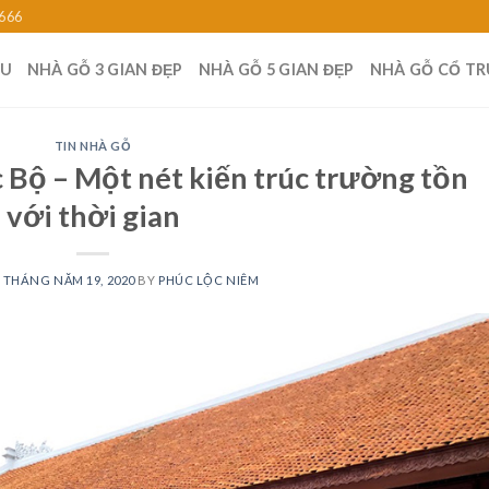
666
ỆU
NHÀ GỖ 3 GIAN ĐẸP
NHÀ GỖ 5 GIAN ĐẸP
NHÀ GỖ CỔ T
TIN NHÀ GỖ
 Bộ – Một nét kiến trúc trường tồn
với thời gian
N
THÁNG NĂM 19, 2020
BY
PHÚC LỘC NIÊM