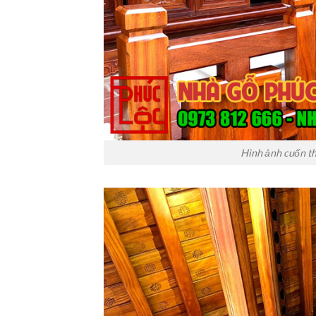
Hình ảnh cuốn t