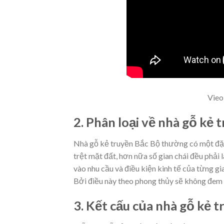
Vieo
2. Phân loại về nhà gỗ kẻ 
Nhà gỗ kẻ truyền Bắc Bộ thường có một đặc 
trệt mặt đất, hơn nữa số gian chái đều phải là
vào nhu cầu và điều kiện kinh tế của từng gia
Bởi điều này theo phong thủy sẽ không đem 
3. Kết cấu của nhà gỗ kẻ 