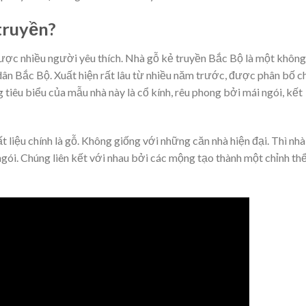
 truyền?
ược nhiều người yêu thích. Nhà gỗ kẻ truyền Bắc Bộ là một không
dân Bắc Bộ. Xuất hiện rất lâu từ nhiều năm trước, được phân bố c
iêu biểu của mẫu nhà này là cổ kính, rêu phong bởi mái ngói, kết
 liệu chính là gỗ. Không giống với những căn nhà hiện đại. Thì nhà
ngói. Chúng liên kết với nhau bởi các mộng tạo thành một chỉnh th