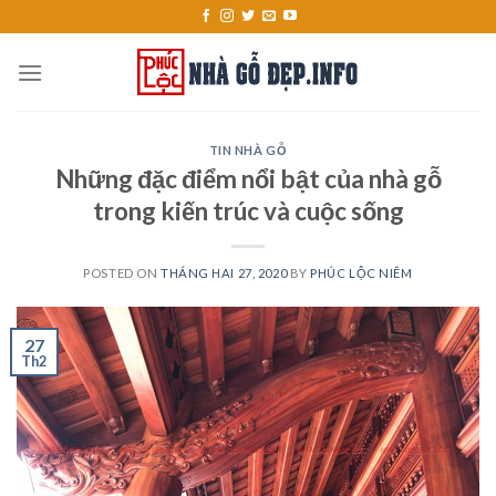
Skip
to
content
TIN NHÀ GỖ
Những đặc điểm nổi bật của nhà gỗ
trong kiến trúc và cuộc sống
POSTED ON
THÁNG HAI 27, 2020
BY
PHÚC LỘC NIÊM
27
Th2