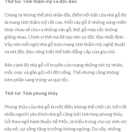
Thứ ba: Tính thẩm mỹ và độc đáo
Chúng ta không thể phủ nhận đặc điểm nổi bật của nhà gỗ đó
là mang tính thẩm mỹ rất cao. Mỗi cây gỗ ở những vùng miền
khác nhau sẽ cho ra những vân gỗ, thớ gỗ màu sắc không
giống nhau. Chính vì thế mà đã tạo nên sự độc đáo nhất định.
Vậy nên mỗi ngôi nhà gỗ luôn mang tính thẩm mỹ, nghệ thuật
và nét độc đáo riêng biệt thể hiện đẳng cấp của gia chủ.
Bên cạnh đó nhà gỗ cổ truyền còn mang những nét tự nhiên,
mộc mạc và gần gũi với đời sống. Thế nhưng cũng không
kém phần sang trọng và quý tộc.
Thứ tư: Tính phong thủy
Phong thủy của nhà gỗ là một điều không thể chối cãi, bởi rất
nhiều người yêu thích nhà gỗ cũng bởi tính hợp phong thủy.
Gỗ theo ngũ hành thuộc hệ Mộc, là biểu trưng cho sự sinh sôi
nảy nở, sự sống tăng trưởng không ngừng. Do vậy những