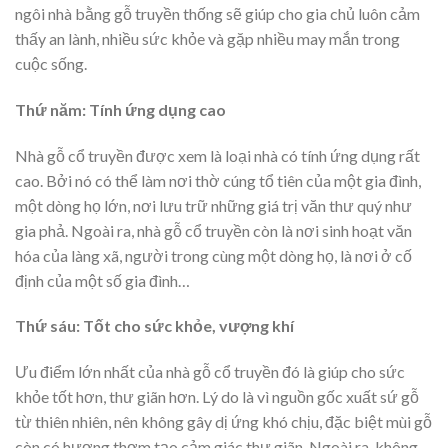
ngôi nhà bằng gỗ truyền thống sẽ giúp cho gia chủ luôn cảm
thấy an lành, nhiều sức khỏe và gặp nhiều may mắn trong
cuộc sống.
Thứ năm: Tính ứng dụng cao
Nhà gỗ cổ truyền được xem là loại nhà có tính ứng dụng rất
cao. Bởi nó có thể làm nơi thờ cúng tổ tiên của một gia đình,
một dòng họ lớn, nơi lưu trữ những giá trị văn thư quý như
gia phả. Ngoài ra, nhà gỗ cổ truyền còn là nơi sinh hoạt văn
hóa của làng xã, người trong cùng một dòng họ, là nơi ở cố
định của một số gia đình…
Thứ sáu: Tốt cho sức khỏe, vượng khí
Ưu điểm lớn nhất của nhà gỗ cổ truyền đó là giúp cho sức
khỏe tốt hơn, thư giãn hơn. Lý do là vì nguồn gốc xuất sứ gỗ
từ thiên nhiên, nên không gây dị ứng khó chịu, đặc biệt mùi gỗ
còn có hương thơm tạo cảm giác thư giãn. Ngoài ra, không