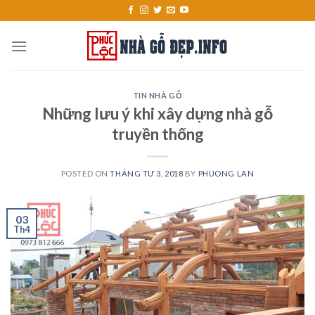
Skip
to
content
TIN NHÀ GỖ
Những lưu ý khi xây dựng nhà gỗ
truyền thống
POSTED ON
THÁNG TƯ 3, 2018
BY
PHUONG LAN
03
Th4