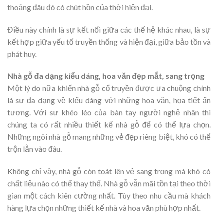
thoảng đâu đó có chút hồn của thời hiện đại.
Điều này chính là sự kết nối giữa các thế hệ khác nhau, là sự
kết hợp giữa yếu tố truyền thống và hiện đại, giữa bảo tồn và
phát huy.
Nhà gỗ đa dạng kiểu dáng, hoa văn đẹp mắt, sang trọng
Một lý do nữa khiến nhà gỗ cổ truyền được ưa chuộng chính
là sự đa dạng về kiểu dáng với những hoa văn, họa tiết ấn
tượng. Với sự khéo léo của bàn tay người nghệ nhân thì
chúng ta có rất nhiều thiết kế nhà gỗ để có thể lựa chọn.
Những ngôi nhà gỗ mang những vẻ đẹp riêng biệt, khó có thể
trộn lẫn vào đâu.
Không chỉ vậy, nhà gỗ còn toát lên vẻ sang trọng mà khó có
chất liệu nào có thể thay thế. Nhà gỗ vẫn mãi tồn tại theo thời
gian một cách kiên cường nhất. Tùy theo nhu cầu mà khách
hàng lựa chọn những thiết kế nhà và hoa văn phù hợp nhất.