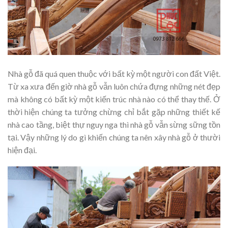
Nhà gỗ đã quá quen thuộc với bất kỳ một người con đất Việt.
Từ xa xưa đến giờ nhà gỗ vẫn luôn chứa đựng những nét đẹp
mà không có bất kỳ một kiến trúc nhà nào có thể thay thế. Ở
thời hiện chúng ta tưởng chừng chỉ bắt gặp những thiết kế
nhà cao tầng, biệt thự nguy nga thì nhà gỗ vẫn sừng sững tồn
tại. Vậy những lý do gì khiến chúng ta nên xây nhà gỗ ở thười
hiện đại.