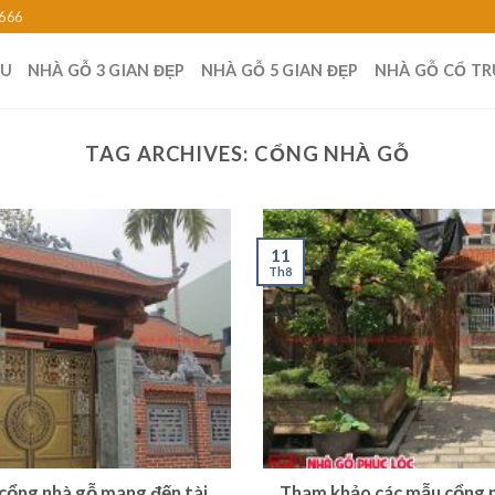
666
ỆU
NHÀ GỖ 3 GIAN ĐẸP
NHÀ GỖ 5 GIAN ĐẸP
NHÀ GỖ CỔ T
TAG ARCHIVES:
CỔNG NHÀ GỖ
11
Th8
cổng nhà gỗ mang đến tài
Tham khảo các mẫu cổng n