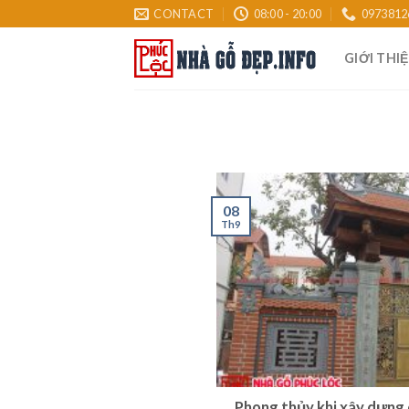
Skip
CONTACT
08:00 - 20:00
0973812
to
content
GIỚI THI
08
Th9
Phong thủy khi xây dựng 