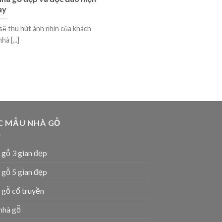
ay
ẽ thu hút ánh nhìn của khách
à [...]
C MẪU NHÀ GỖ
 gỗ 3 gian đẹp
 gỗ 5 gian đẹp
 gỗ cổ truyền
nhà gỗ