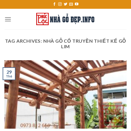
Skip
to
content
TAG ARCHIVES:
NHÀ GỖ CỔ TRUYỀN THIẾT KẾ GỖ
LIM
29
Th6