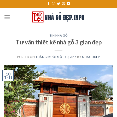
Skip
to
content
TIN NHÀ GỖ
Tư vấn thiết kế nhà gỗ 3 gian đẹp
POSTED ON
THÁNG MƯỜI MỘT 10, 2016
BY
NHAGODEP
10
Th11