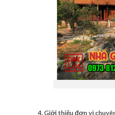
4. Giới thiệu đơn vị chuyê