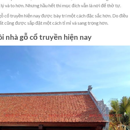
 và to hơn. Nhưng hầu hết thì mục đích vẫn là nơi để thờ tự.
gỗ cổ truyền hiện nay được bày trí một cách đặc sắc hơn. Do điều
ất cũng được sắp đặt một cách tỉ mỉ và sang trọng hơn.
i nhà gỗ cổ truyền hiện nay