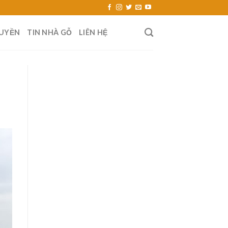
RUYỀN
TIN NHÀ GỖ
LIÊN HỆ