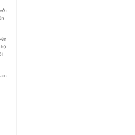
 với
ền
yển
 thợ
ổi
 đam