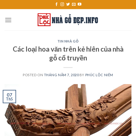
Skip
to
content
TIN NHÀ GỖ
Các loại hoa văn trên kẻ hiên của nhà
gỗ cổ truyền
POSTED ON
THÁNG NĂM 7, 2020
BY
PHÚC LỘC NIÊM
07
Th5