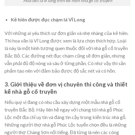
Hoa tiết lá vĩ long trên kẻ hiên nhà gỗ cổ truyền
Kẻ hiên được đục chạm lá Vĩ Long
Với những ai yêu thích sự đơn giản và nhẹ nhàng của kẻ hiên.
Thì hoa văn lá Vĩ Long được xem là lựa chọn thích hợp. Loại
lá này là một hình tượng quen thuộc đối với nhà gỗ cổ truyền
Bắc Bộ. Các đường nét đục chạm cũng sẽ đơn giản, nhưng
vẫn phải đủ độ nông và sâu ở từng phần. Có như vậy thì sản
phẩm tạo nên với đảm bảo được độ sắc nét và có hồn.
3. Giới thiệu về đơn vị chuyên thi công và thiết
kế nhà gỗ cổ truyền
Nếu quý vị đang có nhu cầu xây dựng một mẫu nhà gỗ cổ
truyền Bắc Bộ. Hãy liên hệ ngay với chúng tôi nhà gỗ Phúc
Lộc một địa chỉ uy tín và đáng tin cậy trong kiến trúc nhà gỗ.
Những người thợ nhà gỗ Phúc Lộc tuyển chọn đều là những
người thợ Chàng Sơn nổi tiếng. Đã từng là nên các công