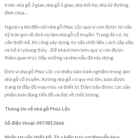
trình: nhà gỗ 3 gian, nhà gỗ 5 gian, nhà thờ họ, nhà từ đường,
đình chùa…
Ngoài ra khi đến với nhà gỗ Phúc Lộc quý vị còn được tư vấn
kỹ trọn gói về dịch vụ làm nhà gỗ cổ truyền. Trong đó có: tư
vấn thiết kế, thi công xây dựng, tư vấn chất liệu, cách sắp xếp
và bố trí phong thủy…Để khách hơn hơn quý vị còn được
thăm quan trực tiếp xưởng và nhà mẫu đã xây dựng.
Đơn vị nhà gỗ Phúc Lộc có nhiều năm kinh nghiệm trong làm
nhà gỗ cổ truyền. Xương nhà gỗ có quy mô lớn, luôn được
trang bị đầy đủ máy móc và thiết bị. Đảm bảo được các sản
phẩm luôn đúng tiến độ và đạt về chất lượng.
Thông tin về nhà gỗ Phúc Lộc
Số điện thoại: 0973812666
Nhận tư vấn thiết kế: Th.s kiến trúc sư Nguyễn Huy