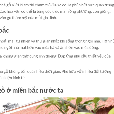
nhà gỗ Việt Nam thì chạm trổ được coi là phần hết sức quan trọng
 Các hoa văn có thể là tùng cúc trúc mai, rồng phượng, con giống,
vào gu thẩm mỹ của mỗi gia đình.
bắc
oải mái, tự nhiên và thư giãn nhất khi sống trong ngôi nhà. Hơn n
cho ngôi nhà mát hơn vào mùa hạ và ấm hơn vào mùa đông.
à không gian thờ cúng linh thiêng. Đáp ứng nhu cầu thiết yếu của
nhà gỗ không tốn quá nhiều thời gian. Phù hợp với nhiều đối tượng
u kiện kinh tế.
gỗ ở miền bắc nước ta