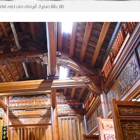
thể một căn nhà gỗ 3 gian Bắc Bộ