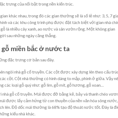
ặc trưng của nổi bật trong nền kiến trúc.
an khác nhau, trong đó các gian thường sẽ là số lẻ như: 3, 5, 7 gia
nh và các khu công trình phụ được đặt tách biệt với gian nhà chí
 gỗ là nhiều cây xanh, ao nước và sân vườn rộng. Một không gian
 ngơi sau những ngày căng thẳng.
 gỗ miền bắc ở nước ta
ững đặc trưng cơ bản sau đây.
ên ngôi nhà gỗ cổ truyền. Các cột được xây dựng lên theo cấu trú
các cột. Cột nhà thường có hình dáng to mập, phình ở giữa. Vậy n
g các loại gỗ quý như: gỗ lim, gỗ mít, gỗ hương, gỗ xoan…
ới nhà gỗ cổ truyền. Mái được đỡ bằng kẻ, bảy và thanh chéo vươn
mái được lấy cảm hứng từ con thuyền của nền văn hóa sông nước,
ch lên. Độ dốc mái thường là 68% tạo độ thoát nước tốt. Đây là đ
những kiểu nhà khác.