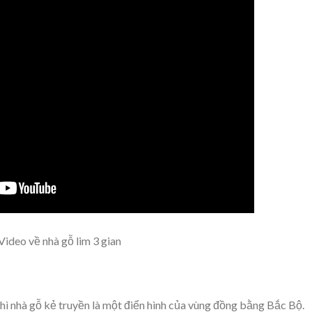
Video về nhà gỗ lim 3 gian
hì nhà gỗ kẻ truyền là một điển hình của vùng đồng bằng Bắc Bộ.