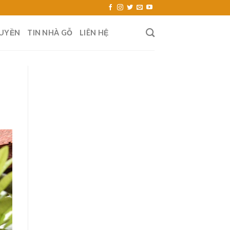
RUYỀN
TIN NHÀ GỖ
LIÊN HỆ