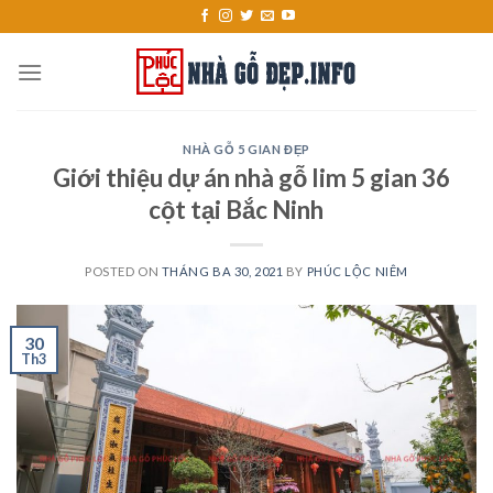
Skip
to
content
NHÀ GỖ 5 GIAN ĐẸP
Giới thiệu dự án nhà gỗ lim 5 gian 36
cột tại Bắc Ninh
POSTED ON
THÁNG BA 30, 2021
BY
PHÚC LỘC NIÊM
30
Th3