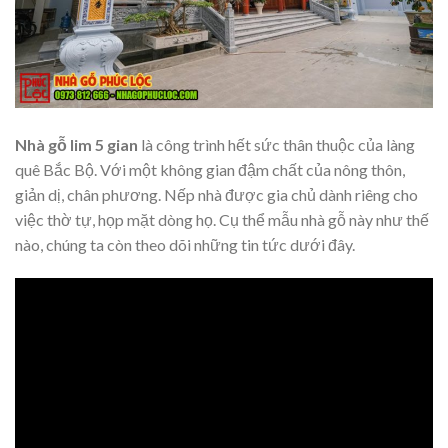
Nhà gỗ lim 5 gian
là công trình hết sức thân thuộc của làng
quê Bắc Bộ. Với một không gian đậm chất của nông thôn,
giản dị, chân phương. Nếp nhà được gia chủ dành riêng cho
việc thờ tự, họp mặt dòng họ. Cụ thể mẫu nhà gỗ này như thế
nào, chúng ta còn theo dõi những tin tức dưới đây.