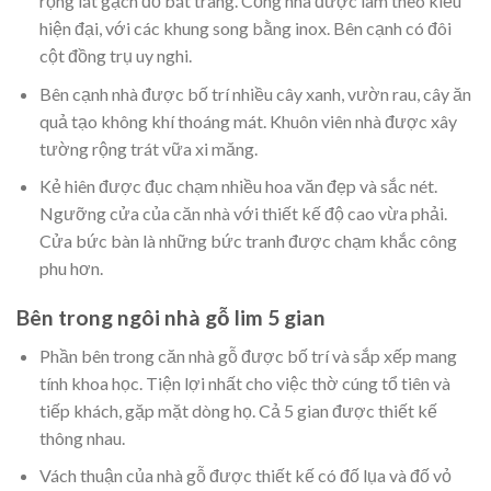
rộng lát gạch đỏ bát tràng. Cổng nhà được làm theo kiểu
hiện đại, với các khung song bằng inox. Bên cạnh có đôi
cột đồng trụ uy nghi.
Bên cạnh nhà được bố trí nhiều cây xanh, vườn rau, cây ăn
quả tạo không khí thoáng mát. Khuôn viên nhà được xây
tường rộng trát vữa xi măng.
Kẻ hiên được đục chạm nhiều hoa văn đẹp và sắc nét.
Ngưỡng cửa của căn nhà với thiết kế độ cao vừa phải.
Cửa bức bàn là những bức tranh được chạm khắc công
phu hơn.
Bên trong ngôi nhà gỗ lim 5 gian
Phần bên trong căn nhà gỗ được bố trí và sắp xếp mang
tính khoa học. Tiện lợi nhất cho việc thờ cúng tổ tiên và
tiếp khách, gặp mặt dòng họ. Cả 5 gian được thiết kế
thông nhau.
Vách thuận của nhà gỗ được thiết kế có đố lụa và đố vỏ