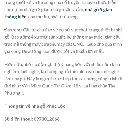
trong thiết kế và thi công nhà cổ truyền. Chuyên thực hiện
các dự án nhà gỗ 3 gian, nhà gỗ sân vườn,
nhà gỗ 5 gian
thông hiên
, nhà thờ họ, nhà từ đường…
Được sự đầu tư chu đáo về cơ sở vật chất, trang thiết bị nhà
gỗ. Bao gồm: 4 xưởng sản xuất, hệ thống máy móc, giàn cầu
trục, hệ thống máy cưa xẻ, máy cắt CNC…Giúp cho quá trình
gia công tại xưởng luôn được tốt và thuận lợi nhất.
Hơn nữa, nhờ có đội ngũ thợ Chàng Sơn với nhiều năm kinh
nghiệm, lành nghề, là những người am hiểu và đam mê nghề
làm nhà gỗ. Đây là người trực tiếp tạo ra những công trình để
đời như: Văn Miếu Quốc Tử Giám, 18 vị La Hán chùa Tây
Phương…
Thông tin về nhà gỗ Phúc Lộc
Số điện thoại: 0973812666