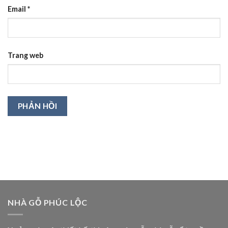
Email
*
Trang web
NHÀ GỖ PHÚC LỘC