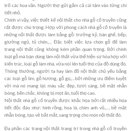
trổ các hoa văn. Người thợ gửi gắm cả cái tâm vào từng chi
tiết nhỏ.
Chính vì vậy, việc thiết kế nội thất cho nhà gỗ cổ truyền cũng
rất được chú trọng. Hợp với phong cách nhà gỗ cổ truyền là
những nội thất được làm bằng gỗ: trường kỷ, bàn ghế, bếp,
giường ngủ, tủ chén,… Đặc biệt việc lựa chọn gỗ để làm
trang nội thất cũng không kém phần quan trọng. Bởi chính
loại gỗ mà bạn dùng làm nội thất vừa thể hiện sự hòa hợp với
kiến trúc, loại gỗ làm nhà, vừa nói lên tuổi thọ của đồ dùng đó.
Thông thường, người ta hay làm đồ nội thất chủ yếu bằng
các loại gỗ lim, gỗ hương, gỗ gụ,…bởi những ưu điểm tuyệt
vời mà nó mang lại: màu sắc đẹp, tươi sáng, bề mặt nhẵn
bóng, bền chắc, không bị mọt ăn, tuổi thọ cao.
Nội thất nhà gỗ cổ truyền được khắc họa bởi rất nhiều họa
tiết độc đáo như: hình rồng, hoa lá, chim anh vũ,…, bề mặt
nhẵn bóng, tạo vẻ bắt mắt, sang trọng cho món nội thất đó.
Đa phần các trang nội thất trang trí trong nhà gỗ cổ truyền