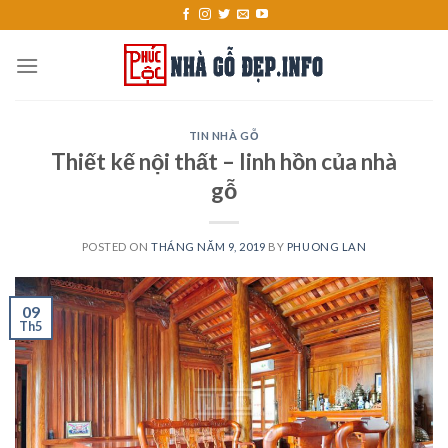
Skip
to
content
TIN NHÀ GỖ
Thiết kế nội thất – linh hồn của nhà
gỗ
POSTED ON
THÁNG NĂM 9, 2019
BY
PHUONG LAN
09
Th5