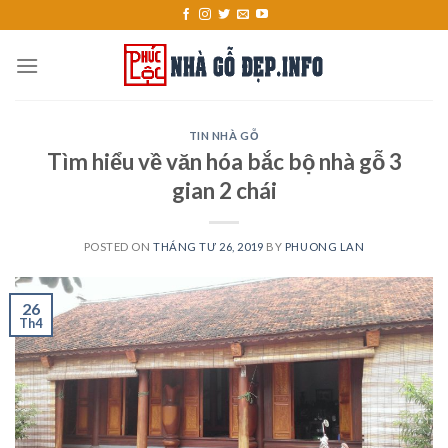
Skip
to
content
TIN NHÀ GỖ
Tìm hiểu về văn hóa bắc bộ nhà gỗ 3
gian 2 chái
POSTED ON
THÁNG TƯ 26, 2019
BY
PHUONG LAN
26
Th4