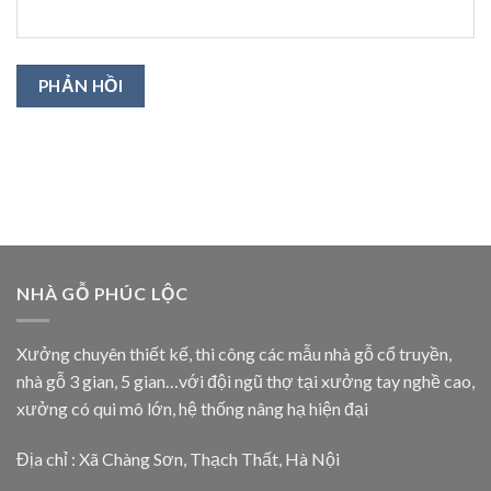
NHÀ GỖ PHÚC LỘC
Xưởng chuyên thiết kế, thi công các mẫu nhà gỗ cổ truyền,
nhà gỗ 3 gian, 5 gian…với đội ngũ thợ tại xưởng tay nghề cao,
xưởng có qui mô lớn, hệ thống nâng hạ hiện đại
Địa chỉ : Xã Chàng Sơn, Thạch Thất, Hà Nội