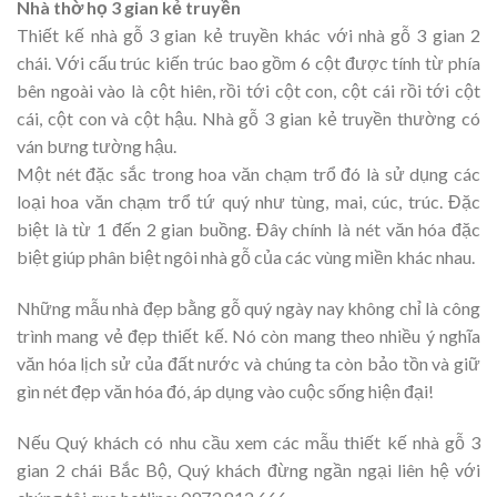
Nhà thờ họ 3 gian kẻ truyền
Thiết kế nhà gỗ 3 gian kẻ truyền khác với nhà gỗ 3 gian 2
chái. Với cấu trúc kiến trúc bao gồm 6 cột được tính từ phía
bên ngoài vào là cột hiên, rồi tới cột con, cột cái rồi tới cột
cái, cột con và cột hậu. Nhà gỗ 3 gian kẻ truyền thường có
ván bưng tường hậu.
Một nét đặc sắc trong hoa văn chạm trổ đó là sử dụng các
loại hoa văn chạm trổ tứ quý như tùng, mai, cúc, trúc. Đặc
biệt là từ 1 đến 2 gian buồng. Đây chính là nét văn hóa đặc
biệt giúp phân biệt ngôi nhà gỗ của các vùng miền khác nhau.
Những mẫu nhà đẹp bằng gỗ quý ngày nay không chỉ là công
trình mang vẻ đẹp thiết kế. Nó còn mang theo nhiều ý nghĩa
văn hóa lịch sử của đất nước và chúng ta còn bảo tồn và giữ
gìn nét đẹp văn hóa đó, áp dụng vào cuộc sống hiện đại!
Nếu Quý khách có nhu cầu xem các mẫu thiết kế nhà gỗ 3
gian 2 chái Bắc Bộ, Quý khách đừng ngần ngại liên hệ với