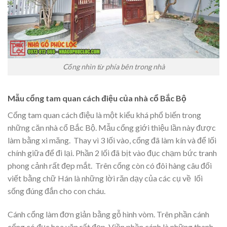
Cổng nhìn từ phía bên trong nhà
Mẫu cổng tam quan cách điệu của nhà cổ Bắc Bộ
Cổng tam quan cách điệu là một kiểu khá phổ biến trong
những căn nhà cổ Bắc Bộ. Mẫu cổng giới thiệu lần này được
làm bằng xi măng. Thay vì 3 lối vào, cổng đã làm kín và để lối
chính giữa để đi lại. Phần 2 lối đã bịt vào đục chạm bức tranh
phong cảnh rất đẹp mắt. Trên cổng còn có đôi hàng câu đối
viết bằng chữ Hán là những lời răn dạy của các cụ về lối
sống đúng đắn cho con cháu.
Cánh cổng làm đơn giản bằng gỗ hình vòm. Trên phần cánh
cổng có đục hoa văn rất đẹp. Viền phần cánh là những thanh