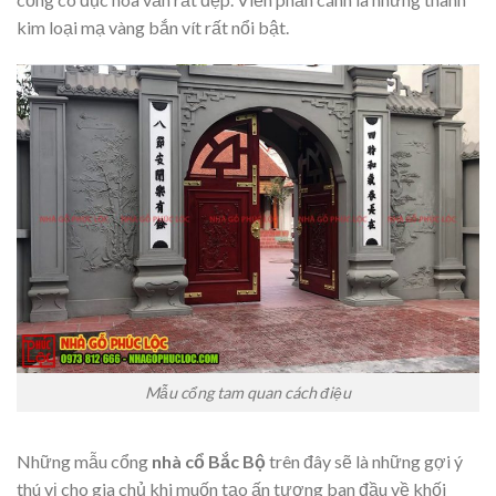
kim loại mạ vàng bắn vít rất nổi bật.
Mẫu cổng tam quan cách điệu
Những mẫu cổng
nhà cổ Bắc Bộ
trên đây sẽ là những gợi ý
thú vị cho gia chủ khi muốn tạo ấn tượng ban đầu về khối