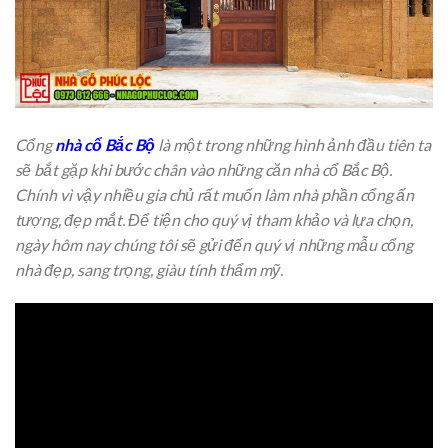
Cổng
nhà cổ Bắc Bộ
là một trong những hình ảnh đầu tiên ta
sẽ bắt gặp khi bước chân vào những căn nhà cổ Bắc Bộ.
Chính vì vậy nhiều gia chủ rất muốn làm nhà phần cổng ấn
tượng, đẹp mắt. Để tiện cho quý vị tham khảo và lựa chọn,
ngày hôm nay chúng tôi sẽ gửi đến quý vị những mẫu cổng
nhà đẹp, sang trọng, giàu tính thẩm mỹ.