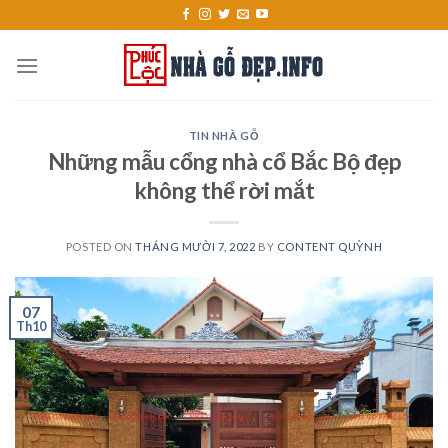
Skip
to
content
TIN NHÀ GỖ
Những mẫu cổng nhà cổ Bắc Bộ đẹp
không thể rời mắt
POSTED ON
THÁNG MƯỜI 7, 2022
BY
CONTENT QUỲNH
07
Th10