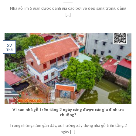
Nhà gỗ lim 5 gian được đánh giá cao bởi vẻ đẹp sang trọng, đẳng
[...]
27
Th5
Vì sao nhà gỗ trên tầng 2 ngày càng được các gia đình ưa
chuộng?
Trong những năm gần đây, xu hướng xây dựng nhà gỗ trên tầng 2
ngày [...]