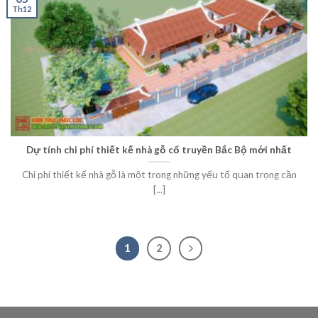
Th12
Dự tính chi phí thiết kế nhà gỗ cổ truyền Bắc Bộ mới nhất
Chi phí thiết kế nhà gỗ là một trong những yếu tố quan trọng cần
[...]
1
2