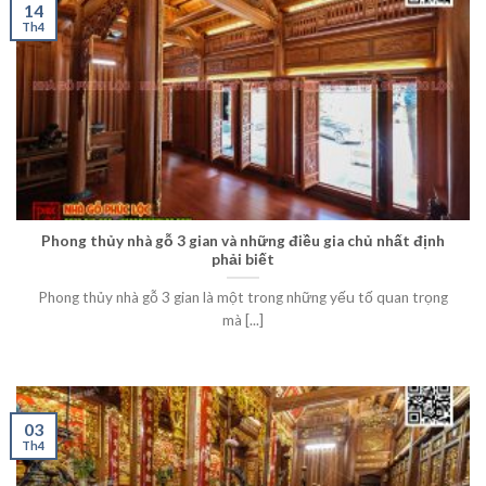
14
Th4
Phong thủy nhà gỗ 3 gian và những điều gia chủ nhất định
phải biết
Phong thủy nhà gỗ 3 gian là một trong những yếu tố quan trọng
mà [...]
03
Th4