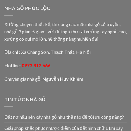
NHÀ GỖ PHÚC LỘC
Xưởng chuyên thiết kế, thi công các mẫu nhà gỗ cổ truyền,
nhà gỗ 3 gian, 5 gian…với đội ngũ thợ tại xưởng tay nghề cao,
xưởng có qui mô lớn, hệ thống nâng hạ hiện đại
Địa chỉ : Xã Chàng Sơn, Thạch Thất, Hà Nội
Hotline:
0973.812.666
Chuyên gia nhà gỗ:
Nguyễn Huy Khiêm
TIN TỨC NHÀ GỖ
Đất nở hậu nên xây nhà gỗ như thế nào để tối ưu công năng?
Giải pháp khắc phục nhược điểm của đất hình chữ L khi xây