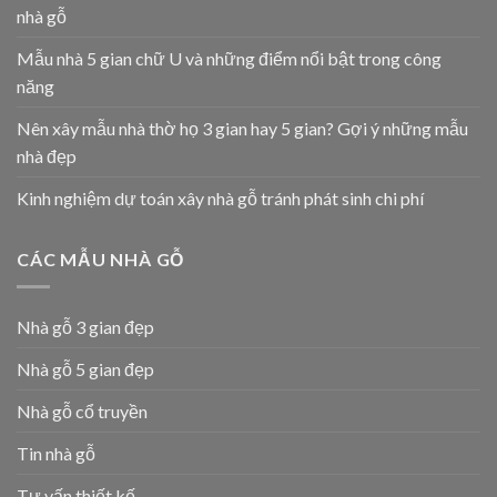
nhà gỗ
Mẫu nhà 5 gian chữ U và những điểm nổi bật trong công
năng
Nên xây mẫu nhà thờ họ 3 gian hay 5 gian? Gợi ý những mẫu
nhà đẹp
Kinh nghiệm dự toán xây nhà gỗ tránh phát sinh chi phí
CÁC MẪU NHÀ GỖ
Nhà gỗ 3 gian đẹp
Nhà gỗ 5 gian đẹp
Nhà gỗ cổ truyền
Tin nhà gỗ
Tư vấn thiết kế